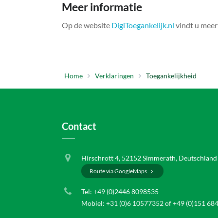
Meer informatie
Op de website
DigiToegankelijk.nl
vindt u meer 
Home
Verklaringen
Toegankelijkheid
Contact
Hirschrott 4, 52152 Simmerath, Deutschland
Route via GoogleMaps
Tel:
+49 (0)2446 8098535
Mobiel:
+31 (0)6 10577352
of
+49 (0)151 68