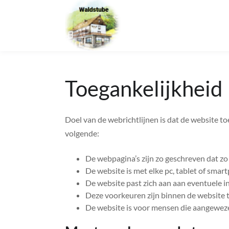
naar
naar
naar
content
footer
preferences
Toegankelijkheid
Doel van de webrichtlijnen is dat de website t
volgende:
De webpagina’s zijn zo geschreven dat zo
De website is met elke pc, tablet of smar
De website past zich aan aan eventuele i
Deze voorkeuren zijn binnen de website t
De website is voor mensen die aangeweze